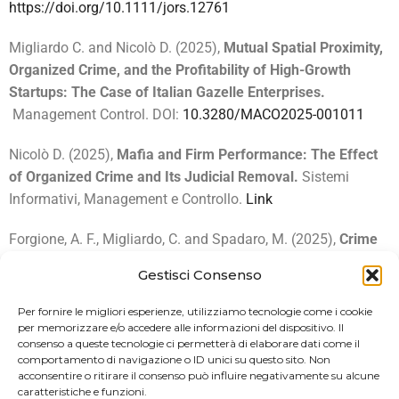
https://doi.org/10.1111/jors.12761
Migliardo C. and Nicolò D. (2025),
Mutual Spatial Proximity,
Organized Crime, and the Profitability of High-Growth
Startups: The Case of Italian Gazelle Enterprises.
Management Control. DOI:
10.3280/MACO2025-001011
Nicolò D. (2025),
Mafia and Firm Performance: The Effect
of Organized Crime and Its Judicial Removal.
Sistemi
Informativi, Management e Controllo.
Link
Forgione, A. F., Migliardo, C. and Spadaro, M. (2025),
Crime
and credit: Analyzing the impact of organized crime
Gestisci Consenso
perceptions on loan restrictions.
International Review of
Economics & Finance. DOI:
Per fornire le migliori esperienze, utilizziamo tecnologie come i cookie
https://doi.org/10.1016/j.iref.2025.104669
per memorizzare e/o accedere alle informazioni del dispositivo. Il
consenso a queste tecnologie ci permetterà di elaborare dati come il
comportamento di navigazione o ID unici su questo sito. Non
acconsentire o ritirare il consenso può influire negativamente su alcune
caratteristiche e funzioni.